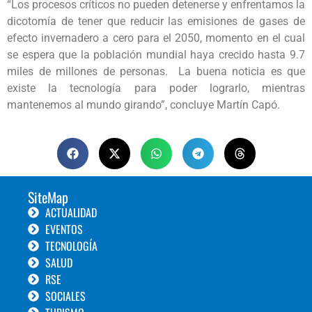
“Los procesos críticos no pueden detenerse y enfrentamos la
dicotomía de tener que reducir las emisiones de gases de
efecto invernadero a cero para el 2050, momento en el cual
se espera que la población mundial haya crecido hasta 9.7
miles de millones de personas. La buena noticia es que
existe la tecnología para poder lograrlo, mientras
mantenemos al mundo girando”, concluye Martín Capó.
SiteMap
ACTUALIDAD
EVENTOS
TECNOLOGÍA
SALUD
RSE
SOCIALES