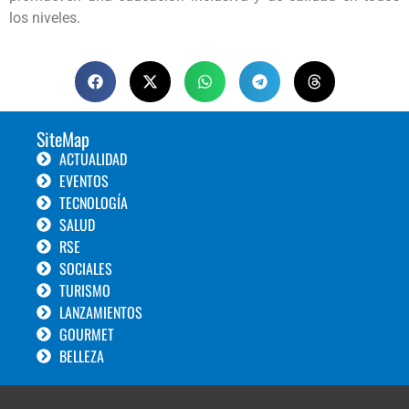
los niveles.
SiteMap
ACTUALIDAD
EVENTOS
TECNOLOGÍA
SALUD
RSE
SOCIALES
TURISMO
LANZAMIENTOS
GOURMET
BELLEZA