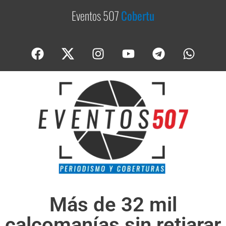
Eventos 507
C
o
b
e
r
t
u
r
a
Más de 32 mil
calcomanías sin retiarar