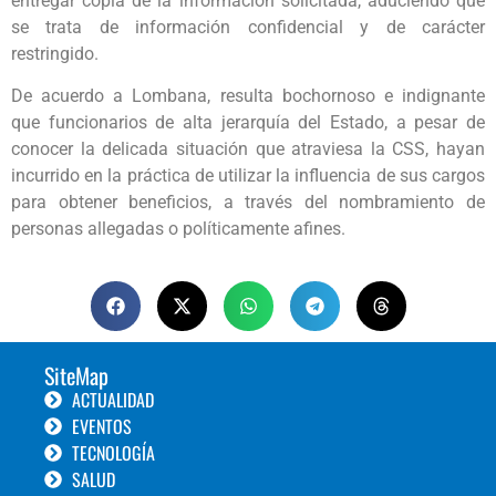
entregar copia de la información solicitada, aduciendo que
se trata de información confidencial y de carácter
restringido.
De acuerdo a Lombana, resulta bochornoso e indignante
que funcionarios de alta jerarquía del Estado, a pesar de
conocer la delicada situación que atraviesa la CSS, hayan
incurrido en la práctica de utilizar la influencia de sus cargos
para obtener beneficios, a través del nombramiento de
personas allegadas o políticamente afines.
SiteMap
ACTUALIDAD
EVENTOS
TECNOLOGÍA
SALUD