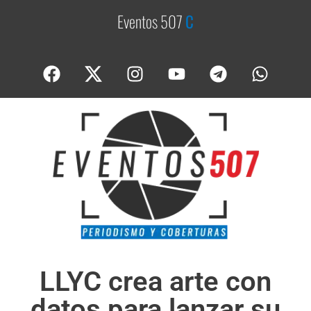
Eventos 507
C
o
b
e
LLYC crea arte con
datos para lanzar su