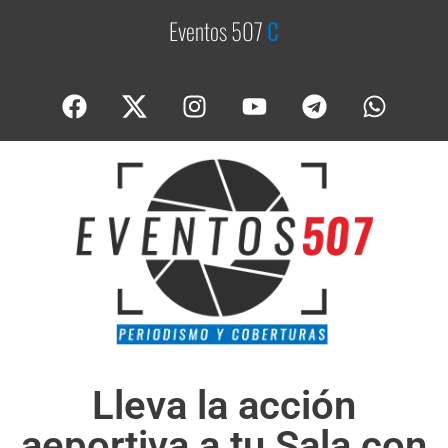
Eventos 507
C
o
b
e
Lleva la acción
aeportiva a tu Sala con