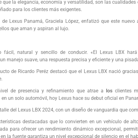
 que la elegancia, economía y versatilidad, son las cualidades 
eñado para los clientes más exigentes.
l de Lexus Panamá, Graciela López, enfatizó que este nuevo a
llos que aman y aspiran al lujo.
fácil, natural y sencillo de conducir. «El Lexus LBX hará
 un manejo suave, una respuesta precisa y eficiente y una pisad
ucto de Ricardo Peréz destacó que el Lexus LBX nació gracia
e.
ivel de presencia y refinamiento que atrae a
los
clientes m
d en un solo automóvil, hoy Lexus hace su debut oficial en Pana
alle del Lexus LBX 2024, con un diseño de vanguardia que combin
erísticas destacadas que lo convierten en un vehículo de alto 
da para ofrecer un rendimiento dinámico excepcional, permiti
 en la fuente garantiza un nivel excepcional de silencio en el h