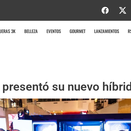
e
r
t
JERAS 3K
BELLEZA
EVENTOS
GOURMET
LANZAMIENTOS
R
 presentó su nuevo híbri