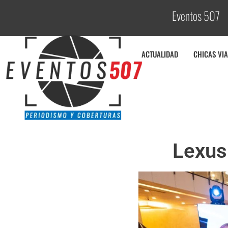
Eventos 507
C
o
b
ACTUALIDAD
CHICAS VIA
Lexus