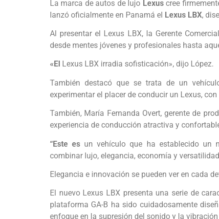
La marca de autos de lujo
Lexus
cree firmemente
lanzó oficialmente en Panamá el
Lexus LBX
, dis
Al presentar el Lexus LBX, la Gerente Comercia
desde mentes jóvenes y profesionales hasta aque
«El
Lexus LBX irradia sofisticación», dijo López.
También destacó que se trata de un vehículo 
experimentar el placer de conducir un Lexus, con
También, María Fernanda Overt, gerente de prod
experiencia de conducción atractiva y confortabl
“Este es
un vehículo que ha establecido un n
combinar lujo, elegancia, economía y versatilida
Elegancia e innovación se pueden ver en cada det
El nuevo Lexus LBX presenta una serie de caract
plataforma GA-B ha sido cuidadosamente diseña
enfoque en la supresión del sonido y la vibración