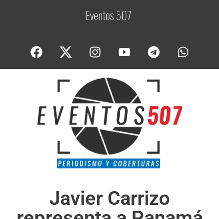
Eventos 507
C
o
b
Javier Carrizo
representa a Panamá