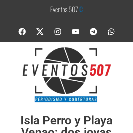
Eventos 507
C
o
b
e
Isla Perro y Playa
Venao: dos joyas