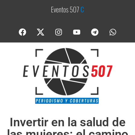
Eventos 507
C
o
b
e
Invertir en la salud de
las mujeres: el camino