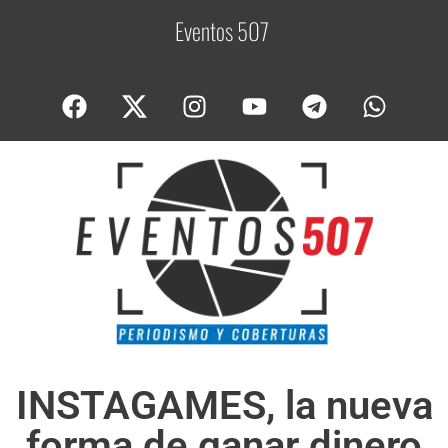
Eventos 507
C
o
b
e
INSTAGAMES, la nueva
forma de ganar dinero