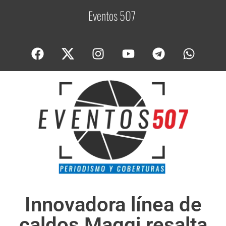
Eventos 507
C
o
Innovadora línea de
caldos Maggi resalta