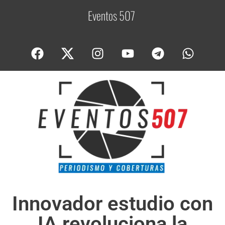
Eventos 507
C
o
b
Innovador estudio con
IA revoluciona la