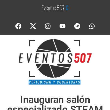
Eventos 507
C
o
b
e
Inauguran salón
especializado STEAM