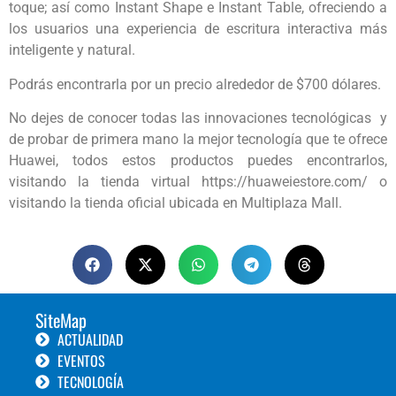
toque; así como Instant Shape e Instant Table, ofreciendo a
los usuarios una experiencia de escritura interactiva más
inteligente y natural.
Podrás encontrarla por un precio alrededor de $700 dólares.
No dejes de conocer todas las innovaciones tecnológicas y
de probar de primera mano la mejor tecnología que te ofrece
Huawei, todos estos productos puedes encontrarlos,
visitando la tienda virtual https://huaweiestore.com/ o
visitando la tienda oficial ubicada en Multiplaza Mall.
SiteMap
ACTUALIDAD
EVENTOS
TECNOLOGÍA