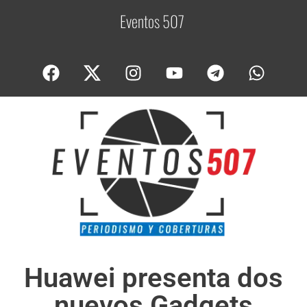
Eventos 507
C
o
b
e
Huawei presenta dos
nuevos Gadgets