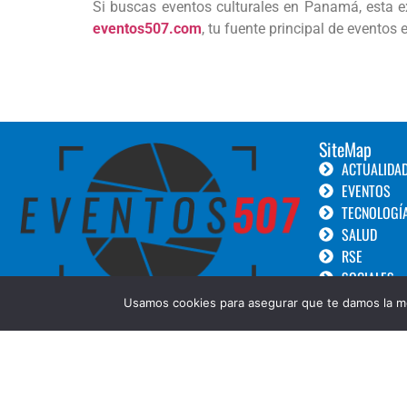
Si buscas eventos culturales en Panamá, esta ex
eventos507.com
, tu fuente principal de evento
SiteMap
ACTUALIDA
EVENTOS
TECNOLOGÍ
SALUD
RSE
SOCIALES
TURISMO
Usamos cookies para asegurar que te damos la me
LANZAMIEN
GOURMET
BELLEZA