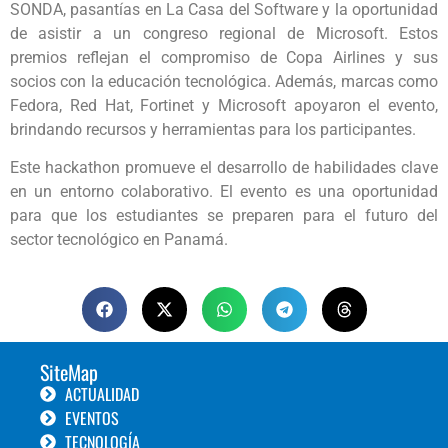
SONDA, pasantías en La Casa del Software y la oportunidad
de asistir a un congreso regional de Microsoft. Estos
premios reflejan el compromiso de Copa Airlines y sus
socios con la educación tecnológica. Además, marcas como
Fedora, Red Hat, Fortinet y Microsoft apoyaron el evento,
brindando recursos y herramientas para los participantes.
Este hackathon promueve el desarrollo de habilidades clave
en un entorno colaborativo. El evento es una oportunidad
para que los estudiantes se preparen para el futuro del
sector tecnológico en Panamá.
SiteMap
ACTUALIDAD
EVENTOS
TECNOLOGÍA