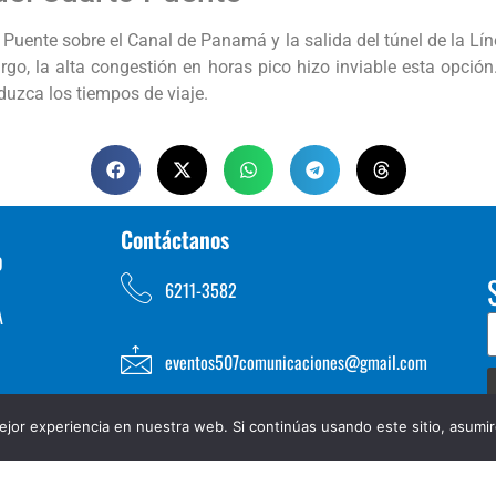
uente sobre el Canal de Panamá y la salida del túnel de la Líne
rgo, la alta congestión en horas pico hizo inviable esta opción.
eduzca los tiempos de viaje.
Contáctanos
D
6211-3582
A
eventos507comunicaciones@gmail.com
jor experiencia en nuestra web. Si continúas usando este sitio, asumi
TOS