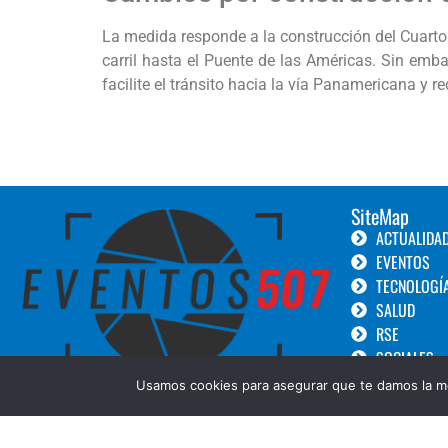
La medida responde a la construcción del Cuarto P
carril hasta el Puente de las Américas. Sin emba
facilite el tránsito hacia la vía Panamericana y r
SiteMap
ACTUALIDA
EVENTOS
TECNOLOGÍ
SALUD
RSE
SOCIALES
TURISMO
Usamos cookies para asegurar que te damos la me
LANZAMIEN
GOURMET