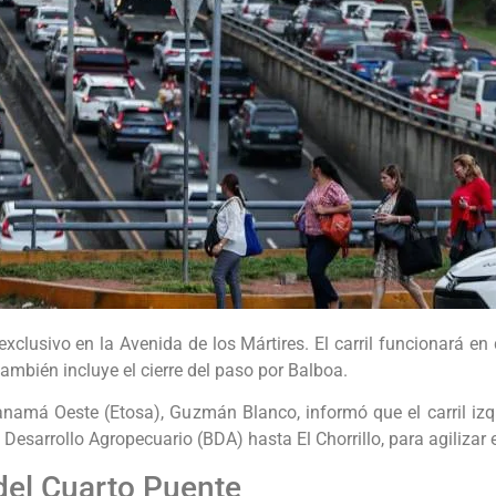
 exclusivo en la Avenida de los Mártires. El carril funcionará en
ambién incluye el cierre del paso por Balboa.
namá Oeste (Etosa), Guzmán Blanco, informó que el carril izq
esarrollo Agropecuario (BDA) hasta El Chorrillo, para agilizar el
del Cuarto Puente