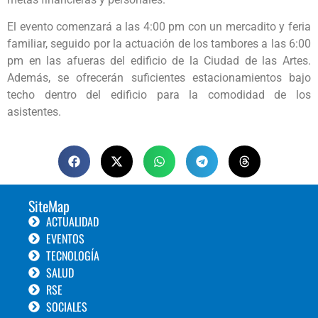
El evento comenzará a las 4:00 pm con un mercadito y feria
familiar, seguido por la actuación de los tambores a las 6:00
pm en las afueras del edificio de la Ciudad de las Artes.
Además, se ofrecerán suficientes estacionamientos bajo
techo dentro del edificio para la comodidad de los
asistentes.
SiteMap
ACTUALIDAD
EVENTOS
TECNOLOGÍA
SALUD
RSE
SOCIALES