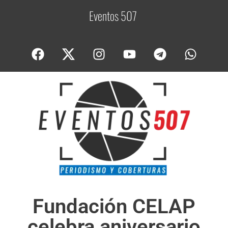
Eventos 507
C
o
b
e
Fundación CELAP
celebra aniversario