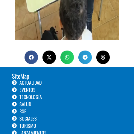
SiteMap
ACTUALIDAD
EVENTOS
TECNOLOGÍA
SALUD
RSE
SOCIALES
TURISMO
LANZAMIENTOS