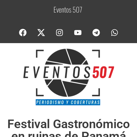
Eventos 507
C
o
Festival Gastronómico
en ruinas de Panamá