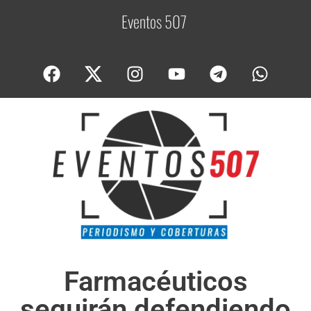
Eventos 507
C
o
b
Farmacéuticos
seguirán defendiendo