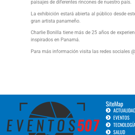
paisajes de diferentes rincones de nuestro país.
La exhibición estará abierta al público desde este
gran artista panameño.
Charlie Bonilla tiene más de 25 años de experie
inspirados en Panamá.
Para más información visita las redes sociales 
SiteMap
ACTUALIDA
EVENTOS
TECNOLOGÍ
SALUD