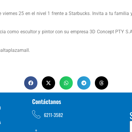
 viernes 25 en el nivel 1 frente a Starbucks. Invita a tu familia
ncia como escultor y pintor con su empresa 3D Concept PTY S.A.,
@altaplazamall.
Contáctanos
D
6211-3582
A