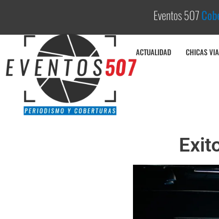
Eventos 507
C
o
b
e
ACTUALIDAD
CHICAS VIA
Exit