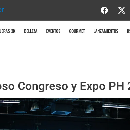
r
t
u
r
JERAS 3K
BELLEZA
EVENTOS
GOURMET
LANZAMIENTOS
R
oso Congreso y Expo PH