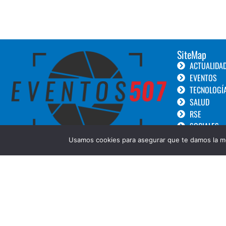
SiteMap
ACTUALIDA
EVENTOS
TECNOLOGÍ
SALUD
RSE
SOCIALES
TURISMO
Usamos cookies para asegurar que te damos la me
LANZAMIEN
GOURMET
BELLEZA
COPYRIGHT © 2019 Eventos 507 ||Diseñado por:
Creative Design