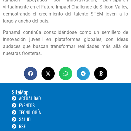
virtualmente en el Future Impact Challenge de Silicon Valley,
demostrando el crecimiento del talento STEM joven a lo
largo y ancho del país.
Panamá continúa consolidándose como un semillero de
innovación juvenil en plataformas globales, con ideas
audaces que buscan transformar realidades más allá de
nuestras fronteras.
SiteMap
ACTUALIDAD
EVENTOS
TECNOLOGÍA
SALUD
RSE