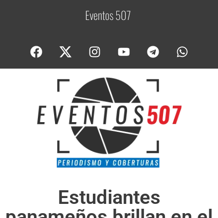
Eventos 507
C
o
Estudiantes
panameños brillan en el