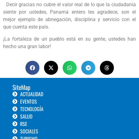
Decir gracias no cubre el valor real de lo que la ciudadanía
siente por ustedes, Panamá entero les agradece, son el
mejor ejemplo de abnegación, disciplina y servicio con el
que cuenta este país.
¡La fortaleza de un pueblo está en su gente, ustedes han
hecho una gran labor!
SiteMap
ACTUALIDAD
EVENTOS
TECNOLOGÍA
SALUD
RSE
SOCIALES
TURISMO