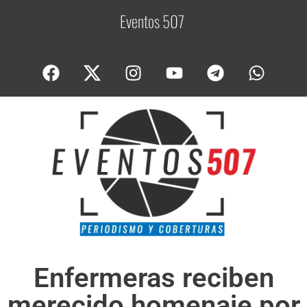
Eventos 507
C
o
b
Enfermeras reciben
merecido homenaje por