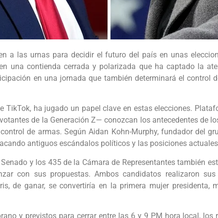
n a las urnas para decidir el futuro del país en unas eleccio
en una contienda cerrada y polarizada que ha captado la at
ticipación en una jornada que también determinará el control de
nte TikTok, ha jugado un papel clave en estas elecciones. Pl
votantes de la Generación Z— conozcan los antecedentes de lo
 el control de armas. Según Aidan Kohn-Murphy, fundador del 
acando antiguos escándalos políticos y las posiciones actuales
 Senado y los 435 de la Cámara de Representantes también está
anzar con sus propuestas. Ambos candidatos realizaron su
rris, de ganar, se convertiría en la primera mujer presidenta
rano y previstos para cerrar entre las 6 y 9 PM hora local, los