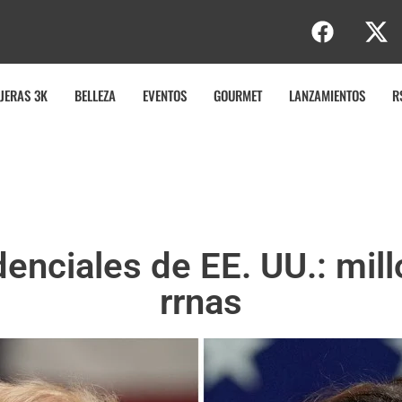
JERAS 3K
BELLEZA
EVENTOS
GOURMET
LANZAMIENTOS
R
enciales de EE. UU.: mil
rrnas