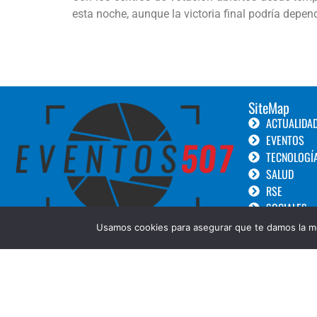
esta noche, aunque la victoria final podría depend
SiteMap
ACTUALIDA
EVENTOS
TECNOLOGÍ
SALUD
RSE
SOCIALES
TURISMO
Usamos cookies para asegurar que te damos la me
LANZAMIEN
GOURMET
BELLEZA