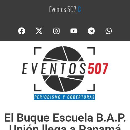
Eventos 507
C
o
b
e
El Buque Escuela B.A.P.
Unión llega a Panamá