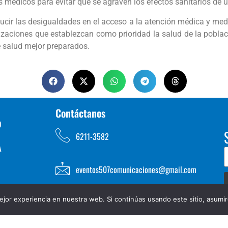
 médicos para evitar que se agraven los efectos sanitarios de u
ducir las desigualdades en el acceso a la atención médica y 
nizaciones que establezcan como prioridad la salud de la poblac
 salud mejor preparados.
Contáctanos
D
6211-3582
A
eventos507comunicaciones@gmail.com
jor experiencia en nuestra web. Si continúas usando este sitio, asumi
TOS