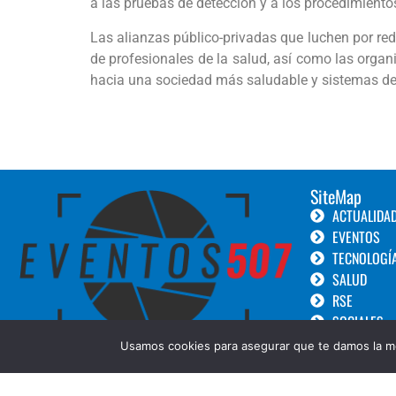
a las pruebas de detección y a los procedimientos
Las alianzas público-privadas que luchen por re
de profesionales de la salud, así como las orga
hacia una sociedad más saludable y sistemas de
SiteMap
ACTUALIDA
EVENTOS
TECNOLOGÍ
SALUD
RSE
SOCIALES
TURISMO
Usamos cookies para asegurar que te damos la me
LANZAMIEN
GOURMET