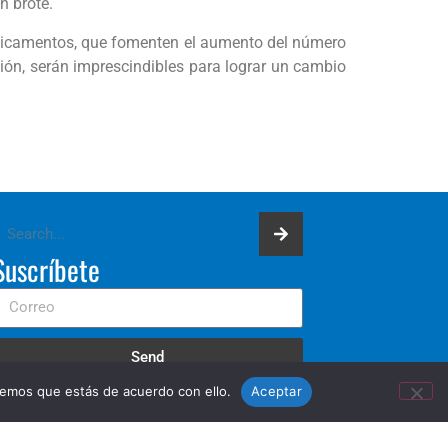
n brote.
medicamentos, que fomenten el aumento del número
ión, serán imprescindibles para lograr un cambio
Suscríbete
Send
remos que estás de acuerdo con ello.
Aceptar