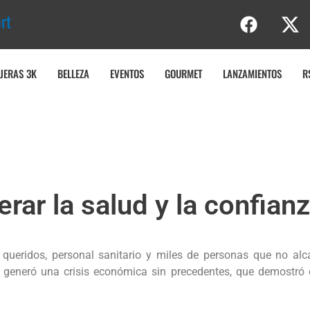
t
u
r
a
JERAS 3K
BELLEZA
EVENTOS
GOURMET
LANZAMIENTOS
R
rar la salud y la confia
 queridos, personal sanitario y miles de personas que no a
generó una crisis económica sin precedentes, que demostró q