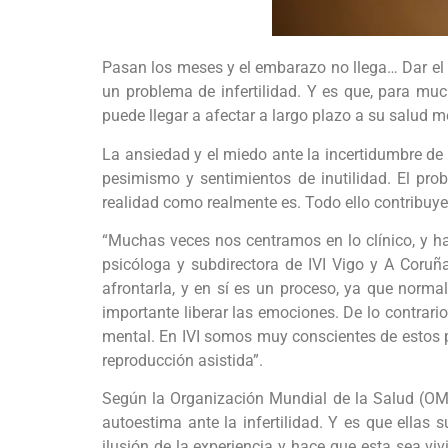
Pasan los meses y el embarazo no llega… Dar el 
un problema de infertilidad. Y es que, para mu
puede llegar a afectar a largo plazo a su salud m
La ansiedad y el miedo ante la incertidumbre de 
pesimismo y sentimientos de inutilidad. El pro
realidad como realmente es. Todo ello contribuye
“Muchas veces nos centramos en lo clínico, y ha
psicóloga y subdirectora de IVI Vigo y A Coruñ
afrontarla, y en sí es un proceso, ya que norma
importante liberar las emociones. De lo contrar
mental. En IVI somos muy conscientes de estos p
reproducción asistida”.
Según la Organización Mundial de la Salud (OMS)
autoestima ante la infertilidad. Y es que ellas
ilusión de la experiencia y hace que esta sea vi