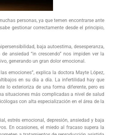
a muchas personas, ya que temen encontrarse ante
abe gestionar correctamente desde el principio,
hipersensibilidad, baja autoestima, desesperanza,
s de ansiedad “in crescendo” nos impiden ver la
sivo, generando un gran dolor emocional.
 las emociones”, explica la doctora Mayte López,
ibajos en su día a día. La infertilidad hay que
e lo exterioriza de una forma diferente, pero es
ena situaciones más complicadas a nivel de salud
ólogas con alta especialización en el área de la
al, estrés emocional, depresión, ansiedad y baja
vos. En ocasiones, el miedo al fracaso supera la
e someten a tratamientos de reproducción asistida