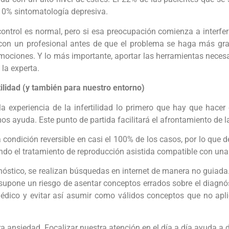
 10% sintomatología depresiva.
ontrol es normal, pero si esa preocupación comienza a interfer
r con un profesional antes de que el problema se haga más gr
ociones. Y lo más importante, aportar las herramientas necesa
la experta.
tilidad (y también para nuestro entorno)
xperiencia de la infertilidad lo primero que hay que hacer e
 ayuda. Este punto de partida facilitará el afrontamiento de la 
 condición reversible en casi el 100% de los casos, por lo que 
iendo el tratamiento de reproducción asistida compatible con un
óstico, se realizan búsquedas en internet de manera no guiada
 supone un riesgo de asentar conceptos errados sobre el diagn
édico y evitar así asumir como válidos conceptos que no apl
 ansiedad. Focalizar nuestra atención en el día a día ayuda a 