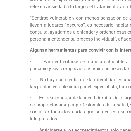
refieren ansiedad a lo largo del tratamiento y un
“Sentirse vulnerable y con menos sensación de c
llevan a lugares “oscuros”, es necesario habla
consulta, ayudamos a entender y ordenar esas em
persona a entender su proceso individual”, añade 
Algunas herramientas para convivir con la infer
· Para enfrentarse de manera saludable a la e
principio y sea complicado asumir que necesitamos
· No hay que olvidar que la infertilidad es una
las pautas establecidas por el especialista, hac
· En ocasiones, ante la incertidumbre del diagn
no proporcionada por profesionales de la salud,
consultar todas las dudas que surgen con su m
interpretados.
· Anticiparse a los acontecimientos solo genera