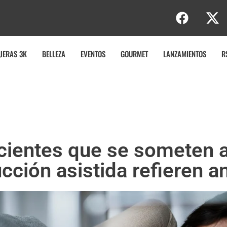
e
JERAS 3K
BELLEZA
EVENTOS
GOURMET
LANZAMIENTOS
R
acientes que se someten a
cción asistida refieren 