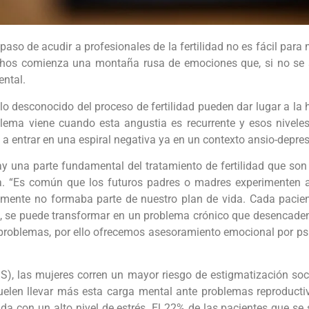
paso de acudir a profesionales de la fertilidad no es fácil par
chos comienza una montaña rusa de emociones que, si no se s
ental.
lo desconocido del proceso de fertilidad pueden dar lugar a la 
blema viene cuando esta angustia es recurrente y esos nivele
 a entrar en una espiral negativa ya en un contexto ansio-depre
y una parte fundamental del tratamiento de fertilidad que son
a. “Es común que los futuros padres o madres experimenten alt
lmente no formaba parte de nuestro plan de vida. Cada pacient
io, se puede transformar en un problema crónico que desencad
roblemas, por ello ofrecemos asesoramiento emocional por psic
, las mujeres corren un mayor riesgo de estigmatización soci
 suelen llevar más esta carga mental ante problemas reproducti
vida con un alto nivel de estrés. El 22% de las pacientes que s