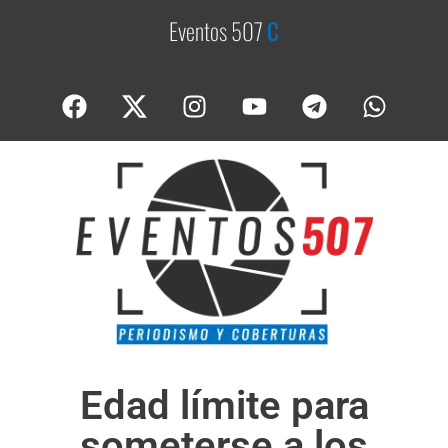
Eventos 507
C
o
b
e
Edad límite para
someterse a los