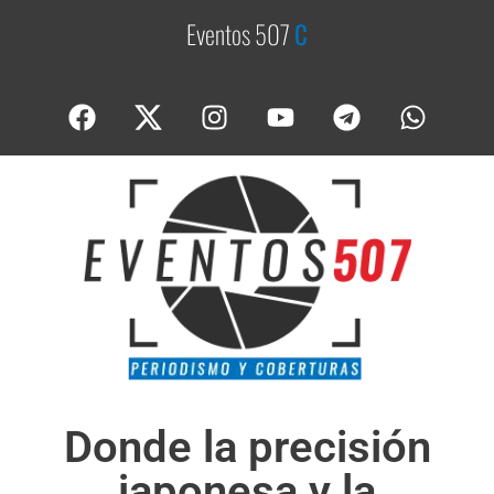
Eventos 507
C
o
b
e
Donde la precisión
japonesa y la