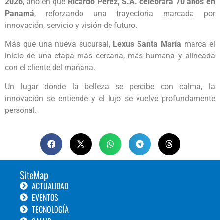
2026
, año en que
Ricardo Pérez, S.A. celebrará 70 años en
Panamá
, reforzando una trayectoria marcada por
innovación, servicio y visión de futuro.
Más que una nueva sucursal,
Lexus Santa María
marca el
inicio de una etapa más cercana, más humana y alineada
con el cliente del mañana.
Un lugar donde la belleza se percibe con calma, la
innovación se entiende y el lujo se vuelve profundamente
personal.
SiteMap
ACTUALIDAD
EVENTOS
TECNOLOGÍA