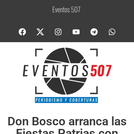
Eventos 507
C
o
Don Bosco arranca las
Fiestas Patrias con