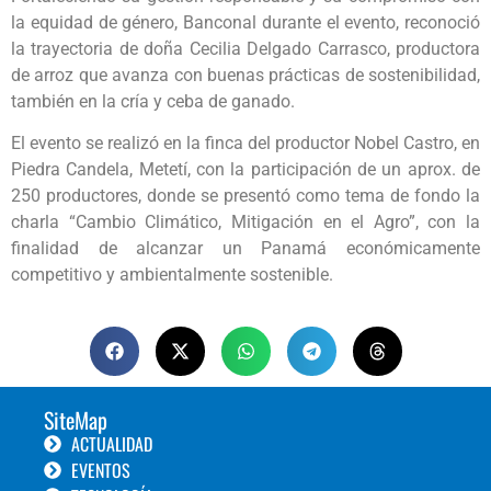
la equidad de género, Banconal durante el evento, reconoció
la trayectoria de doña Cecilia Delgado Carrasco, productora
de arroz que avanza con buenas prácticas de sostenibilidad,
también en la cría y ceba de ganado.
El evento se realizó en la finca del productor Nobel Castro, en
Piedra Candela, Metetí, con la participación de un aprox. de
250 productores, donde se presentó como tema de fondo la
charla “Cambio Climático, Mitigación en el Agro”, con la
finalidad de alcanzar un Panamá económicamente
competitivo y ambientalmente sostenible.
SiteMap
ACTUALIDAD
EVENTOS