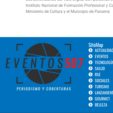
Instituto Nacional de Formación Profesional y C
Ministerio de Cultura y el Municipio de Panamá
SiteMap
ACTUALIDA
EVENTOS
TECNOLOGÍ
SALUD
RSE
SOCIALES
TURISMO
LANZAMIEN
GOURMET
BELLEZA