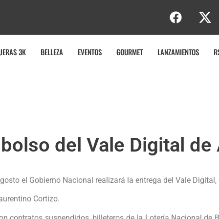
JERAS 3K
BELLEZA
EVENTOS
GOURMET
LANZAMIENTOS
R
olso del Vale Digital de
osto el Gobierno Nacional realizará la entrega del Vale Digital,
aurentino Cortizo.
con contratos suspendidos, billeteros de la Lotería Nacional de 