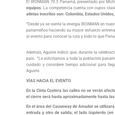
El IRONMAN 70.3 Panamá, presentado por Miche
equipos.
La competencia cuenta con cupos clasi
atletas inscritos son: Colombia, Estados Unidos
“Desde ya se siente la energía IRONMAN en nuest
panameños haciendo su mayor esfuerzo entrenando
al evento para conocer la ruta y todo lo que Pan
Además, Aguirre indicó que, durante la celebrac
país. “Le solicitamos a toda la población panam
cuidado y considere tiempo adicional para lleg
Aguirre.
VÍAS HACIA EL EVENTO
En la Cinta Costera las calles no se verán afec
el cierre será hasta aproximadamente hasta la
En el área del Causeway de Amador se utilizará 
entrada y otro de salida; el lado izquierdo (en