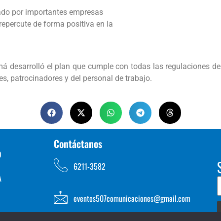
dado por importantes empresas
repercute de forma positiva en la
desarrolló el plan que cumple con todas las regulaciones de b
s, patrocinadores y del personal de trabajo.
Contáctanos
D
6211-3582
A
eventos507comunicaciones@gmail.com