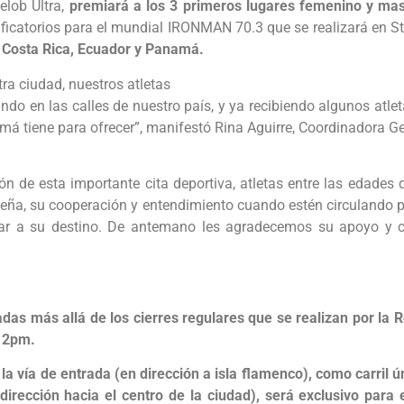
lob Ultra,
premiará a los 3 primeros lugares femenino y masc
ficatorios para el mundial IRONMAN 70.3 que se realizará en S
, Costa Rica, Ecuador y Panamá.
ra ciudad, nuestros atletas
 en las calles de nuestro país, y ya recibiendo algunos atleta
amá tiene para ofrecer”, manifestó Rina Aguirre, Coordinadora G
ión de esta importante cita deportiva, atletas entre las edades
eña, su cooperación y entendimiento cuando estén circulando 
ar a su destino. De antemano les agradecemos su apoyo y cel
tadas más allá de los cierres regulares que se realizan por la 
s 2pm.
la vía de entrada (en dirección a isla flamenco), como carril ú
 dirección hacia el centro de la ciudad), será exclusivo para 