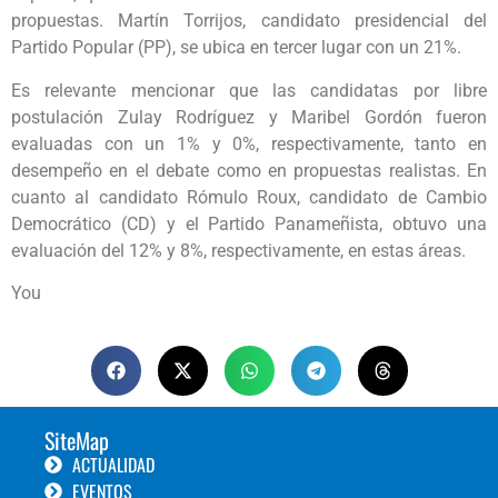
propuestas. Martín Torrijos, candidato presidencial del
Partido Popular (PP), se ubica en tercer lugar con un 21%.
Es relevante mencionar que las candidatas por libre
postulación Zulay Rodríguez y Maribel Gordón fueron
evaluadas con un 1% y 0%, respectivamente, tanto en
desempeño en el debate como en propuestas realistas. En
cuanto al candidato Rómulo Roux, candidato de Cambio
Democrático (CD) y el Partido Panameñista, obtuvo una
evaluación del 12% y 8%, respectivamente, en estas áreas.
You
SiteMap
ACTUALIDAD
EVENTOS