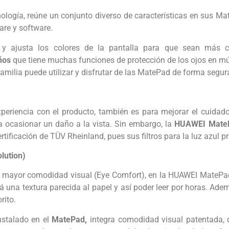
ogía, reúne un conjunto diverso de características en sus Mate
are y software.
 y ajusta los colores de la pantalla para que sean más c
iños
que tiene muchas funciones de protección de los ojos en múl
familia puede utilizar y disfrutar de las MatePad de forma segur
eriencia con el producto, también es para mejorar el cuidado 
ía ocasionar un daño a la vista. Sin embargo, la
HUAWEI Mate
rtificación de TÜV Rheinland, pues sus filtros para la luz azul pr
lution)
mayor comodidad visual (Eye Comfort), en la HUAWEI MatePad s
rá una textura parecida al papel y así poder leer por horas. Adem
rito.
nstalado en el
MatePad,
integra comodidad visual patentada, q