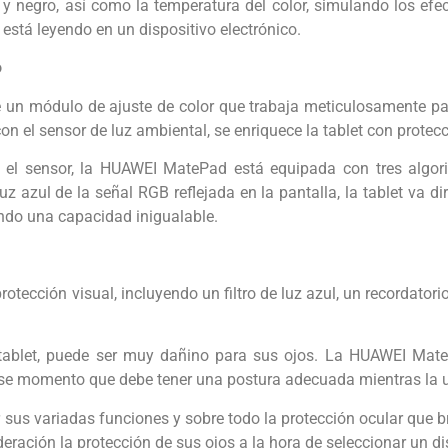
y negro, así como la temperatura del color, simulando los efe
 está leyendo en un dispositivo electrónico.
o
e un módulo de ajuste de color que trabaja meticulosamente para
n el sensor de luz ambiental, se enriquece la tablet con protecc
 el sensor, la HUAWEI MatePad está equipada con tres algorit
luz azul de la señal RGB reflejada en la pantalla, la tablet va d
iendo una capacidad inigualable.
otección visual, incluyendo un filtro de luz azul, un recordatori
 tablet, puede ser muy dañino para sus ojos. La HUAWEI Mate
 ese momento que debe tener una postura adecuada mientras la u
us variadas funciones y sobre todo la protección ocular que br
ración la protección de sus ojos a la hora de seleccionar un di