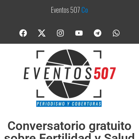
Eventos 507
C
o
b
e
r
t
Conversatorio gratuito
sobre Fertilidad y Salud