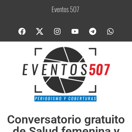
Eventos 507
C
o
b
Conversatorio gratuito
de Salud femenina y