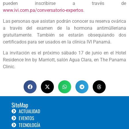
pueden inscribirse a través de
www.ivi.com.pa/conversatorio-expertos
.
Las personas que asistan podrán conocer su reserva ovárica
a través del examen de la hormona antimülleriana
gratuitamente. También se estarán obsequiando dos
certificados para ser usados en la clínica IVI Panamá.
La invitación es el próximo sábado 17 de junio en el Hotel
Residence Inn by Marriott, salón Agua Clara, en The Panama
Clinic.
SiteMap
ACTUALIDAD
EVENTOS
TECNOLOGÍA