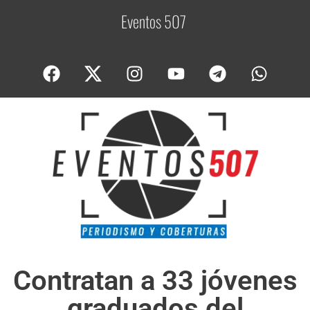
Eventos 507
C
o
b
e
Contratan a 33 jóvenes
graduados del