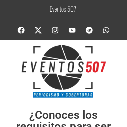
Eventos 507
C
o
¿Conoces los
requisitos para ser