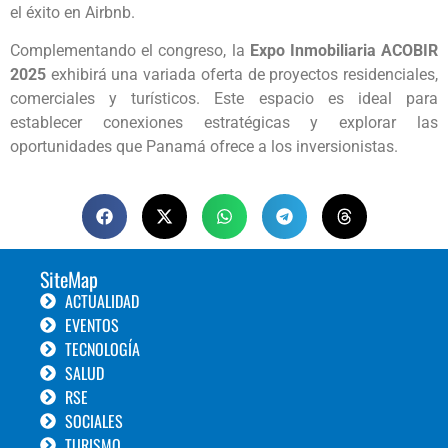
el éxito en Airbnb.
Complementando el congreso, la
Expo Inmobiliaria ACOBIR
2025
exhibirá una variada oferta de proyectos residenciales,
comerciales y turísticos. Este espacio es ideal para
establecer conexiones estratégicas y explorar las
oportunidades que Panamá ofrece a los inversionistas.
SiteMap
ACTUALIDAD
EVENTOS
TECNOLOGÍA
SALUD
RSE
SOCIALES
TURISMO