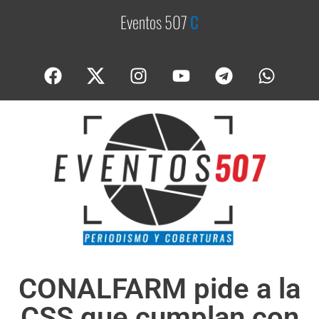
Eventos 507
C
o
b
e
CONALFARM pide a la
CSS que cumplan con