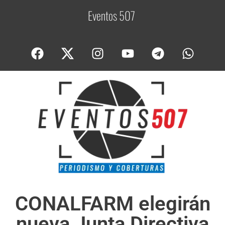
Eventos 507
C
o
b
CONALFARM elegirán
nueva Junta Directiva