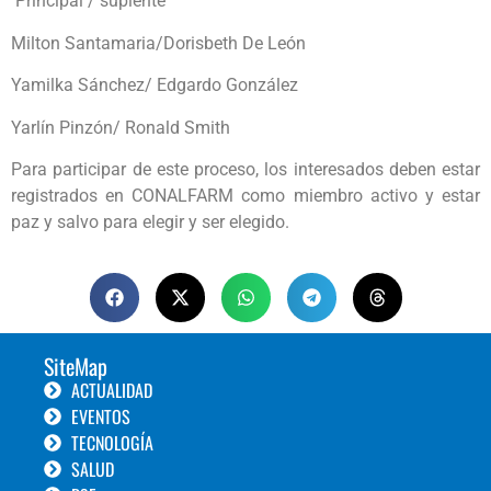
Principal / suplente
Milton Santamaria/Dorisbeth De León
Yamilka Sánchez/ Edgardo González
Yarlín Pinzón/ Ronald Smith
Para participar de este proceso, los interesados deben estar
registrados en CONALFARM como miembro activo y estar
paz y salvo para elegir y ser elegido.
SiteMap
ACTUALIDAD
EVENTOS
TECNOLOGÍA
SALUD