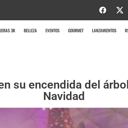
e
r
t
JERAS 3K
BELLEZA
EVENTOS
GOURMET
LANZAMIENTOS
R
en su encendida del árbol
Navidad