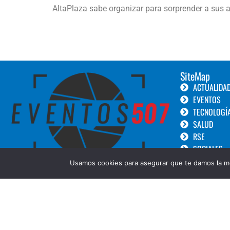
AltaPlaza sabe organizar para sorprender a sus 
SiteMap
ACTUALIDA
EVENTOS
TECNOLOGÍ
SALUD
RSE
SOCIALES
TURISMO
Usamos cookies para asegurar que te damos la me
LANZAMIEN
GOURMET
BELLEZA