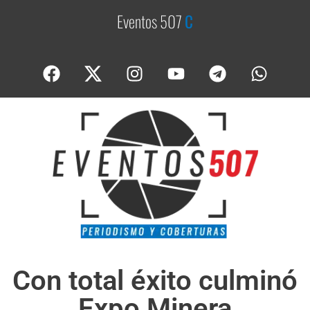
Eventos 507
C
o
b
Con total éxito culminó
Expo Minera