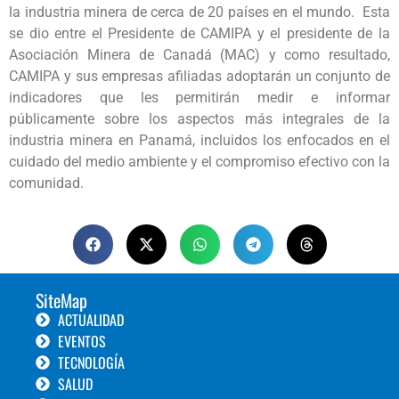
la industria minera de cerca de 20 países en el mundo. Esta
se dio entre el Presidente de CAMIPA y el presidente de la
Asociación Minera de Canadá (MAC) y como resultado,
CAMIPA y sus empresas afiliadas adoptarán un conjunto de
indicadores que les permitirán medir e informar
públicamente sobre los aspectos más integrales de la
industria minera en Panamá, incluidos los enfocados en el
cuidado del medio ambiente y el compromiso efectivo con la
comunidad.
SiteMap
ACTUALIDAD
EVENTOS
TECNOLOGÍA
SALUD