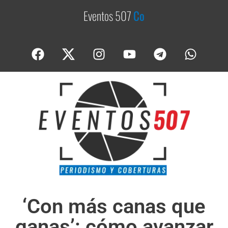
Eventos 507
C
o
b
e
r
t
u
‘Con más canas que
ganas’: cómo avanzar