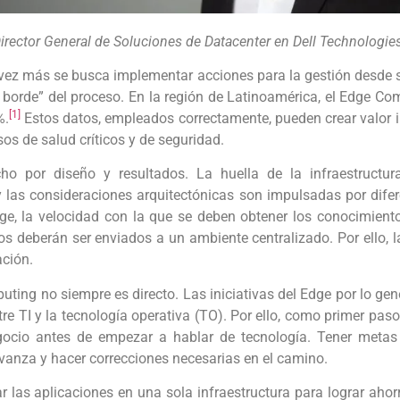
irector General de Soluciones de Datacenter en Dell Technologi
vez más se busca implementar acciones para la gestión desde 
l borde” del proceso. En la región de Latinoamérica, el Edge C
[1]
%.
Estos datos, empleados correctamente, pueden crear valor 
os de salud críticos y de seguridad.
o por diseño y resultados. La huella de la infraestructura 
las consideraciones arquitectónicas son impulsadas por diferen
ge, la velocidad con la que se deben obtener los conocimiento
s deberán ser enviados a un ambiente centralizado. Por ello, 
ación.
ting no siempre es directo. Las iniciativas del Edge por lo gene
re TI y la tecnología operativa (TO). Por ello, como primer paso
egocio antes de empezar a hablar de tecnología. Tener metas 
vanza y hacer correcciones necesarias en el camino.
 las aplicaciones en una sola infraestructura para lograr ahor