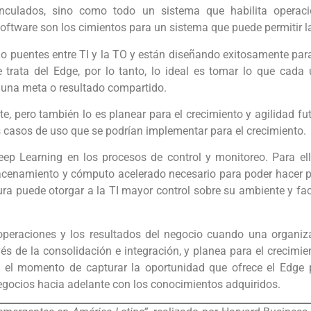
nculados, sino como todo un sistema que habilita operacion
software son los cimientos para un sistema que puede permitir l
puentes entre TI y la TO y están diseñando exitosamente para
 trata del Edge, por lo tanto, lo ideal es tomar lo que cad
 una meta o resultado compartido.
te, pero también lo es planear para el crecimiento y agilidad fu
s casos de uso que se podrían implementar para el crecimiento.
ep Learning en los procesos de control y monitoreo. Para ell
lmacenamiento y cómputo acelerado necesario para poder hacer 
ura puede otorgar a la TI mayor control sobre su ambiente y fac
operaciones y los resultados del negocio cuando una organiz
és de la consolidación e integración, y planea para el crecimie
s el momento de capturar la oportunidad que ofrece el Edge 
egocios hacia adelante con los conocimientos adquiridos.