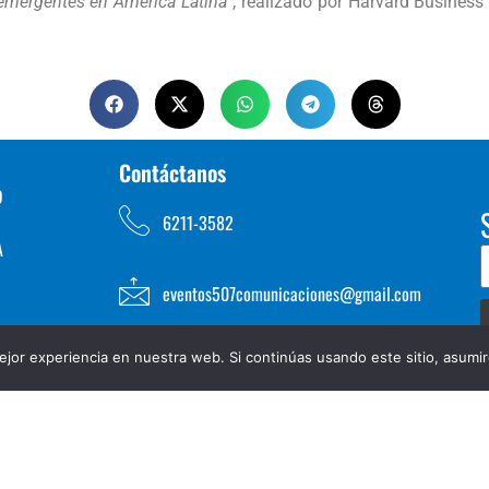
 emergentes en América Latina”
, realizado por Harvard Busines
Contáctanos
D
6211-3582
A
eventos507comunicaciones@gmail.com
jor experiencia en nuestra web. Si continúas usando este sitio, asumi
TOS